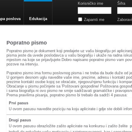
Korisničko ime
Šifra
pa poslova
Edukacija
Zapamti me
Zaboravil
Popratno pismo
Popratno pismo je dokument koji predajete uz vašu biografiju pri apliciran
pisma jeste da uvede poslodavca u vašu biografiju i ukaže na radna isku
mjestom na koje se prijavljujete.Dobro napisano popratno pismo vam p
pozove na intervju.
Popratno pismo ima formu poslovnog pisma i ne treba da bude duže od je
U gornjem desnom uglu navedite vaše ime, prezime, adresu i kontakt poda
prezime kontakt osobe kojoj se obraćate, njegovu/njenu funkciju i kompani
Obraćanje u pismu počinjete sa 'Poštovani gospodine/ Poštovana gospođi
i sama biografija ni ovo pismo ne smije sadržavati gramatičke i pravopis
Prema pravilima pisanja, popratno pismo bi trebalo da sadrži 4 pasusa:
Prvi pasus
U ovom pasusu navedite poziciju na koju aplicirate i gdje ste dobili inf
Drugi pasus
U ovom pasusu obrazložite zašto aplicirate na konkursu i zašto želite 
trebali da pokažete vašu motivaciju i zainteresovanost, kao i sposobno