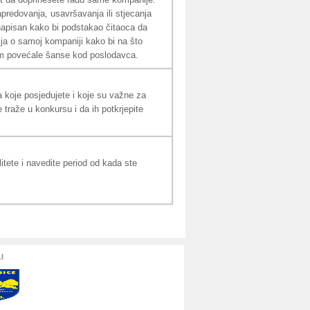
apredovanja, usavršavanja ili stjecanja
 napisan kako bi podstakao čitaoca da
ija o samoj kompaniji kako bi na što
i vam povećale šanse kod poslodavca.
a koje posjedujete i koje su važne za
se traže u konkursu i da ih potkrjepite
tete i navedite period od kada ste
I