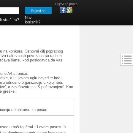
Prijavi se preko:
Novi
i ste šifru?
korisnik?
ju na konkurs. Osnovni cilj popratnog
stva i aktivnosti povezana sa radnim
ovećava šansu kod poslodavca da vas
dne A4 stranice.
tke, a u lijevom uglu navedite ime i
ju odnosno organizaciju u kojoj radi.
ce', a završavate sa 'S poštovanjem'. Kao
ne greške.
ormaciju o konkursu za posao
posao u baš toj firmi. U ovom pasusu bi
st da doprinesete radu same kompanije.